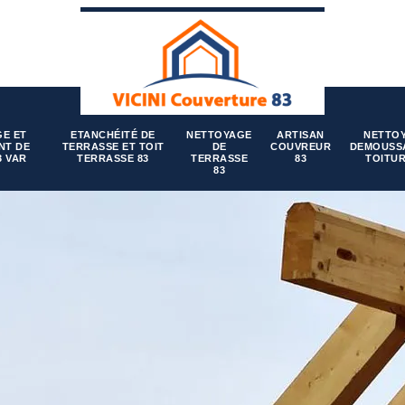
E ET
ETANCHÉITÉ DE
NETTOYAGE
ARTISAN
NETTO
NT DE
TERRASSE ET TOIT
DE
COUVREUR
DEMOUSS
3 VAR
TERRASSE 83
TERRASSE
83
TOITUR
83