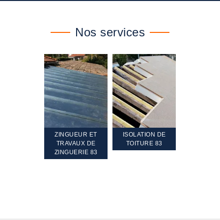
Nos services
TEMENT ET
ZINGUEUR ET
ISOLATION DE
NETTOYA
GEMENT DE
TRAVAUX DE
TOITURE 83
RAVALEME
PENTE 83
ZINGUERIE 83
FAÇADE 8