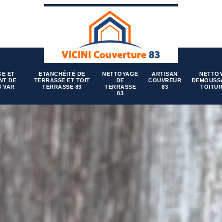
E ET
ETANCHÉITÉ DE
NETTOYAGE
ARTISAN
NETTO
NT DE
TERRASSE ET TOIT
DE
COUVREUR
DEMOUSS
3 VAR
TERRASSE 83
TERRASSE
83
TOITUR
83