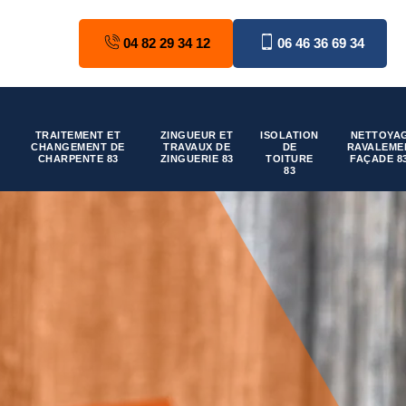
04 82 29 34 12
06 46 36 69 34
TRAITEMENT ET
ZINGUEUR ET
ISOLATION
NETTOYAG
CHANGEMENT DE
TRAVAUX DE
DE
RAVALEME
CHARPENTE 83
ZINGUERIE 83
TOITURE
FAÇADE 8
83