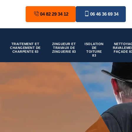
04 82 29 34 12
06 46 36 69 34
TRAITEMENT ET
ZINGUEUR ET
ISOLATION
NETTOYAG
CHANGEMENT DE
TRAVAUX DE
DE
RAVALEME
CHARPENTE 83
ZINGUERIE 83
TOITURE
FAÇADE 8
83