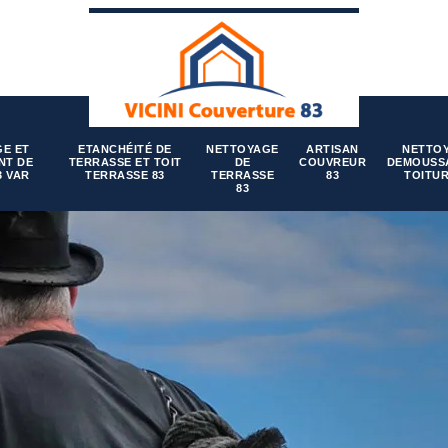
E ET
ETANCHÉITÉ DE
NETTOYAGE
ARTISAN
NETTO
NT DE
TERRASSE ET TOIT
DE
COUVREUR
DEMOUSS
3 VAR
TERRASSE 83
TERRASSE
83
TOITUR
83