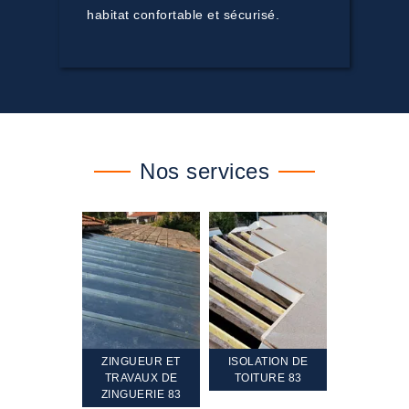
habitat confortable et sécurisé.
Nos services
TEMENT ET
ZINGUEUR ET
ISOLATION DE
NETTOYA
GEMENT DE
TRAVAUX DE
TOITURE 83
RAVALEME
PENTE 83
ZINGUERIE 83
FAÇADE 8