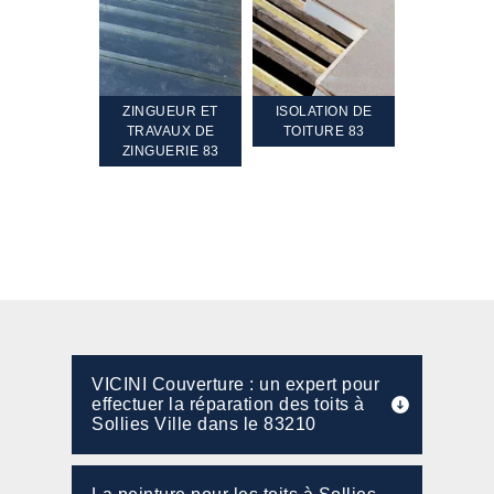
TEMENT ET
ZINGUEUR ET
ISOLATION DE
NETTOYA
GEMENT DE
TRAVAUX DE
TOITURE 83
RAVALEME
PENTE 83
ZINGUERIE 83
FAÇADE 8
VICINI Couverture : un expert pour
effectuer la réparation des toits à
Sollies Ville dans le 83210