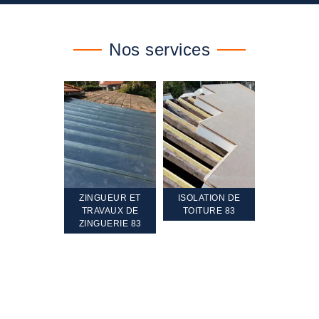
Nos services
TEMENT ET
ZINGUEUR ET
ISOLATION DE
NETTOYA
GEMENT DE
TRAVAUX DE
TOITURE 83
RAVALEME
PENTE 83
ZINGUERIE 83
FAÇADE 8