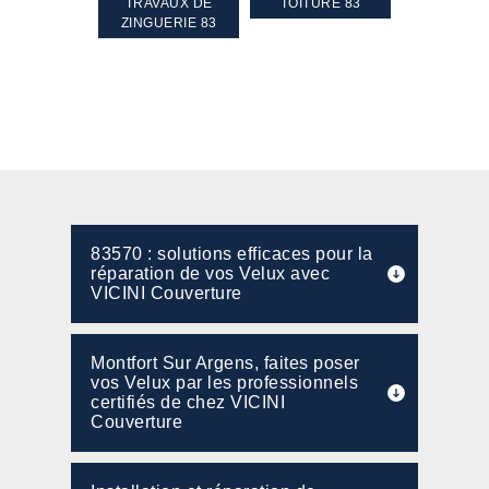
GEMENT DE
TRAVAUX DE
TOITURE 83
RAVALEME
PENTE 83
ZINGUERIE 83
FAÇADE 8
83570 : solutions efficaces pour la
réparation de vos Velux avec
VICINI Couverture
Montfort Sur Argens, faites poser
vos Velux par les professionnels
certifiés de chez VICINI
Couverture