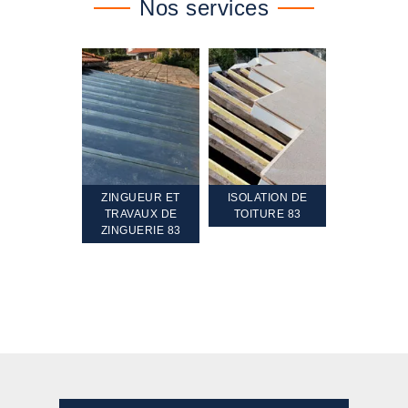
Nos services
ZINGUEUR ET
ISOLATION DE
NETTOYAGE ET
ETA
TRAVAUX DE
TOITURE 83
RAVALEMENT DE
TE
ZINGUERIE 83
FAÇADE 83 VAR
TOIT