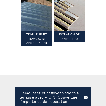
TEMENT ET
ZINGUEUR ET
ISOLATION DE
NETTOYA
GEMENT DE
TRAVAUX DE
TOITURE 83
RAVALEME
PENTE 83
ZINGUERIE 83
FAÇADE 8
Démoussez et nettoyez votre toit-
terrasse avec VICINI Couverture :
l’importance de l’opération