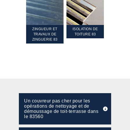
TEMENT ET
ZINGUEUR ET
ISOLATION DE
NETTOYA
GEMENT DE
TRAVAUX DE
TOITURE 83
RAVALEME
PENTE 83
ZINGUERIE 83
FAÇADE 8
Un couvreur pas cher pour les
opérations de nettoyage et de
démoussage de toit-terrasse dans
le 83560