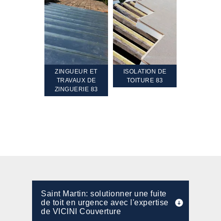
TEMENT ET
ZINGUEUR ET
ISOLATION DE
NETTOYA
GEMENT DE
TRAVAUX DE
TOITURE 83
RAVALEME
PENTE 83
ZINGUERIE 83
FAÇADE 8
Saint Martin: solutionner une fuite
de toit en urgence avec l'expertise
de VICINI Couverture