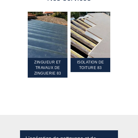
TEMENT ET
ZINGUEUR ET
ISOLATION DE
NETTOYA
GEMENT DE
TRAVAUX DE
TOITURE 83
RAVALEME
PENTE 83
ZINGUERIE 83
FAÇADE 8