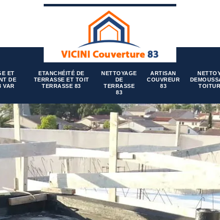
E ET
ETANCHÉITÉ DE
NETTOYAGE
ARTISAN
NETTO
NT DE
TERRASSE ET TOIT
DE
COUVREUR
DEMOUSS
3 VAR
TERRASSE 83
TERRASSE
83
TOITUR
83