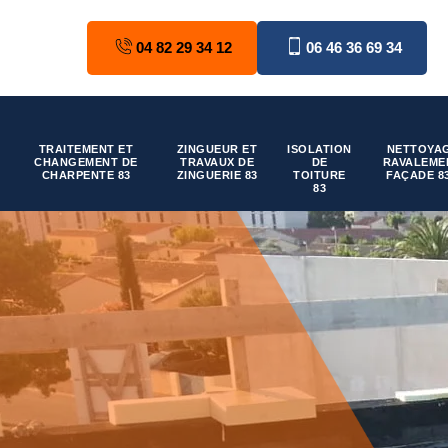
04 82 29 34 12
06 46 36 69 34
TRAITEMENT ET
ZINGUEUR ET
ISOLATION
NETTOYAG
CHANGEMENT DE
TRAVAUX DE
DE
RAVALEME
CHARPENTE 83
ZINGUERIE 83
TOITURE
FAÇADE 8
83