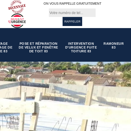
ON VOUS RAPPELLE GRATUITEMENT
YAGE
POSE ET RÉPARATION
INTERVENTION
RAMONEUR
AGE DE
DE VELUX ET FENÊTRE
D'URGENCE FUITE
83
E 83
DE TOIT 83
TOITURE 83