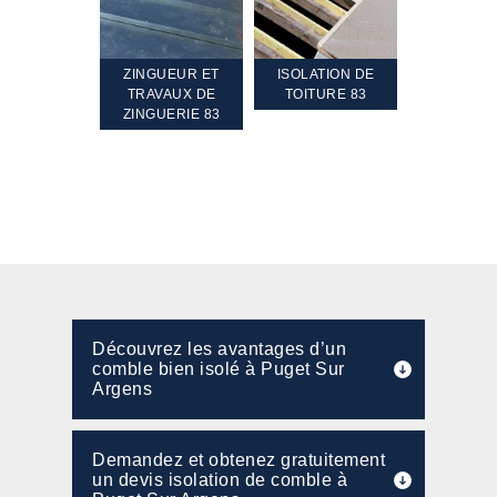
TEMENT ET
ZINGUEUR ET
ISOLATION DE
NETTOYA
GEMENT DE
TRAVAUX DE
TOITURE 83
RAVALEME
PENTE 83
ZINGUERIE 83
FAÇADE 8
Découvrez les avantages d’un
comble bien isolé à Puget Sur
Argens
Demandez et obtenez gratuitement
un devis isolation de comble à