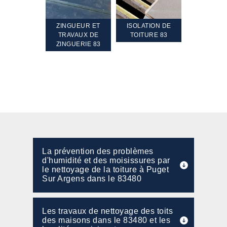
TEMENT ET
ZINGUEUR ET
ISOLATION DE
NETTOYA
GEMENT DE
TRAVAUX DE
TOITURE 83
RAVALEME
PENTE 83
ZINGUERIE 83
FAÇADE 8
La prévention des problèmes
d'humidité et des moisissures par
le nettoyage de la toiture à Puget
Sur Argens dans le 83480
Les travaux de nettoyage des toits
des maisons dans le 83480 et les