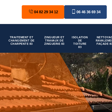
04 82 29 34 12
06 46 36 69 34
TRAITEMENT ET
ZINGUEUR ET
ISOLATION
NETTOYAG
CHANGEMENT DE
TRAVAUX DE
DE
RAVALEME
CHARPENTE 83
ZINGUERIE 83
TOITURE
FAÇADE 8
83