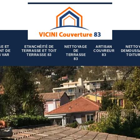
E ET
ETANCHÉITÉ DE
NETTOYAGE
ARTISAN
NETTO
NT DE
TERRASSE ET TOIT
DE
COUVREUR
DEMOUSS
3 VAR
TERRASSE 83
TERRASSE
83
TOITUR
83