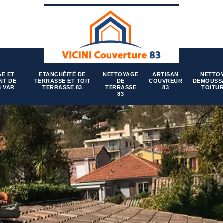
E ET
ETANCHÉITÉ DE
NETTOYAGE
ARTISAN
NETTO
NT DE
TERRASSE ET TOIT
DE
COUVREUR
DEMOUSS
3 VAR
TERRASSE 83
TERRASSE
83
TOITUR
83