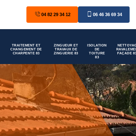
04 82 29 34 12
06 46 36 69 34
TRAITEMENT ET
ZINGUEUR ET
ISOLATION
NETTOYAG
CHANGEMENT DE
TRAVAUX DE
DE
RAVALEME
CHARPENTE 83
ZINGUERIE 83
TOITURE
FAÇADE 8
83