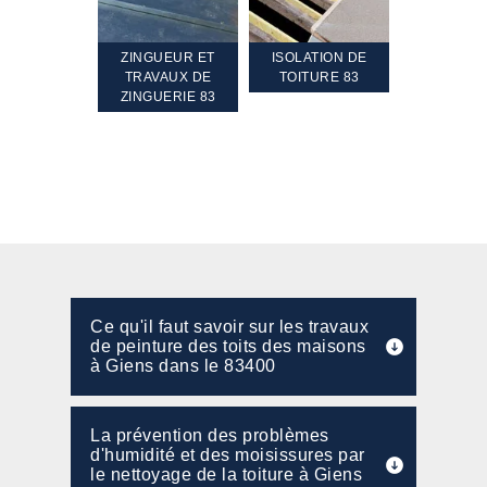
TEMENT ET
ZINGUEUR ET
ISOLATION DE
NETTOYA
GEMENT DE
TRAVAUX DE
TOITURE 83
RAVALEME
PENTE 83
ZINGUERIE 83
FAÇADE 8
Ce qu'il faut savoir sur les travaux
de peinture des toits des maisons
à Giens dans le 83400
La prévention des problèmes
d'humidité et des moisissures par
le nettoyage de la toiture à Giens