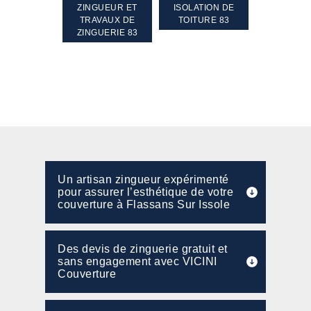
TEMENT ET
ZINGUEUR ET
ISOLATION DE
NETTOYA
GEMENT DE
TRAVAUX DE
TOITURE 83
RAVALEME
PENTE 83
ZINGUERIE 83
FAÇADE 8
Un artisan zingueur expérimenté
pour assurer l’esthétique de votre
couverture à Flassans Sur Issole
Des devis de zinguerie gratuit et
sans engagement avec VICINI
Couverture