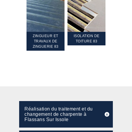
TEMENT ET
ZINGUEUR ET
ISOLATION DE
NETTOYA
GEMENT DE
TRAVAUX DE
TOITURE 83
RAVALEME
PENTE 83
ZINGUERIE 83
FAÇADE 8
Réalisation du traitement et du
changement de charpente à
Flassans Sur Issole