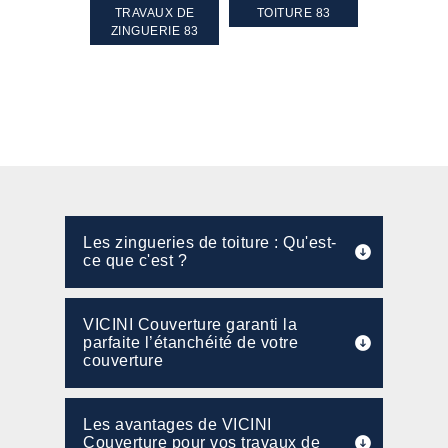
GEMENT DE
TRAVAUX DE
TOITURE 83
RAVALEME
PENTE 83
ZINGUERIE 83
FAÇADE 8
Les zingueries de toiture : Qu'est-
ce que c'est ?
VICINI Couverture garanti la
parfaite l’étanchéité de votre
couverture
Les avantages de VICINI
Couverture pour vos travaux de