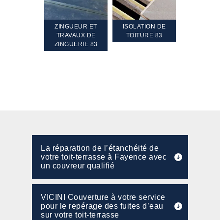
TEMENT ET
ZINGUEUR ET
ISOLATION DE
NETTOYA
GEMENT DE
TRAVAUX DE
TOITURE 83
RAVALEME
PENTE 83
ZINGUERIE 83
FAÇADE 8
La réparation de l’étanchéité de
votre toit-terrasse à Fayence avec
un couvreur qualifié
VICINI Couverture à votre service
pour le repérage des fuites d’eau
sur votre toit-terrasse