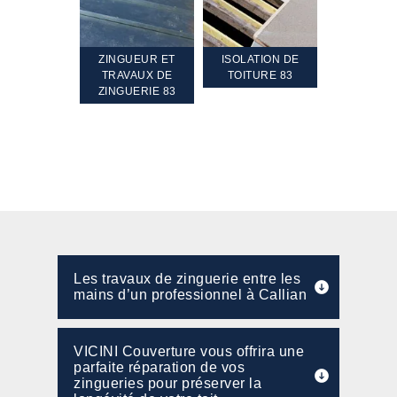
TEMENT ET
ZINGUEUR ET
ISOLATION DE
NETTOYA
GEMENT DE
TRAVAUX DE
TOITURE 83
RAVALEME
PENTE 83
ZINGUERIE 83
FAÇADE 8
Les travaux de zinguerie entre les
mains d’un professionnel à Callian
VICINI Couverture vous offrira une
parfaite réparation de vos
zingueries pour préserver la