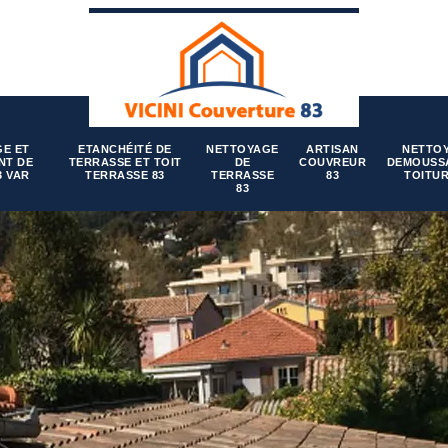
E ET
ETANCHÉITÉ DE
NETTOYAGE
ARTISAN
NETTO
NT DE
TERRASSE ET TOIT
DE
COUVREUR
DEMOUSS
3 VAR
TERRASSE 83
TERRASSE
83
TOITUR
83