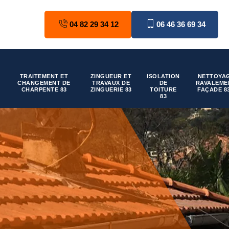
04 82 29 34 12
06 46 36 69 34
TRAITEMENT ET
ZINGUEUR ET
ISOLATION
NETTOYAG
CHANGEMENT DE
TRAVAUX DE
DE
RAVALEME
CHARPENTE 83
ZINGUERIE 83
TOITURE
FAÇADE 8
83