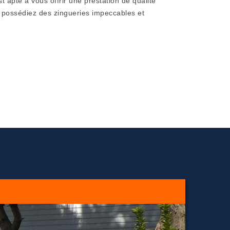
t apte à vous offrir une prestation de qualité
s possédiez des zingueries impeccables et