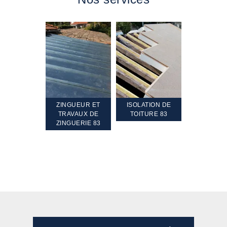
TEMENT ET
ZINGUEUR ET
ISOLATION DE
NETTOYA
GEMENT DE
TRAVAUX DE
TOITURE 83
RAVALEME
PENTE 83
ZINGUERIE 83
FAÇADE 8