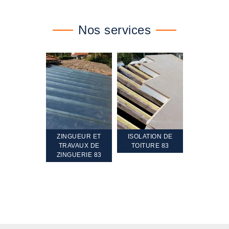
Nos services
TEMENT ET
ZINGUEUR ET
ISOLATION DE
NETTOYA
GEMENT DE
TRAVAUX DE
TOITURE 83
RAVALEME
PENTE 83
ZINGUERIE 83
FAÇADE 8