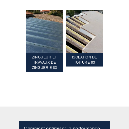
TEMENT ET
ZINGUEUR ET
ISOLATION DE
NETTOYA
GEMENT DE
TRAVAUX DE
TOITURE 83
RAVALEME
PENTE 83
ZINGUERIE 83
FAÇADE 8
Comment optimiser la performance