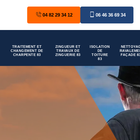
04 82 29 34 12
06 46 36 69 34
TRAITEMENT ET
ZINGUEUR ET
ISOLATION
NETTOYAG
CHANGEMENT DE
TRAVAUX DE
DE
RAVALEME
CHARPENTE 83
ZINGUERIE 83
TOITURE
FAÇADE 8
83