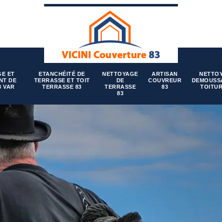
E ET
ETANCHÉITÉ DE
NETTOYAGE
ARTISAN
NETTO
NT DE
TERRASSE ET TOIT
DE
COUVREUR
DEMOUSS
3 VAR
TERRASSE 83
TERRASSE
83
TOITUR
83