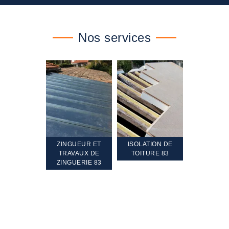
Nos services
TEMENT ET
ZINGUEUR ET
ISOLATION DE
NETTOYA
GEMENT DE
TRAVAUX DE
TOITURE 83
RAVALEME
PENTE 83
ZINGUERIE 83
FAÇADE 8