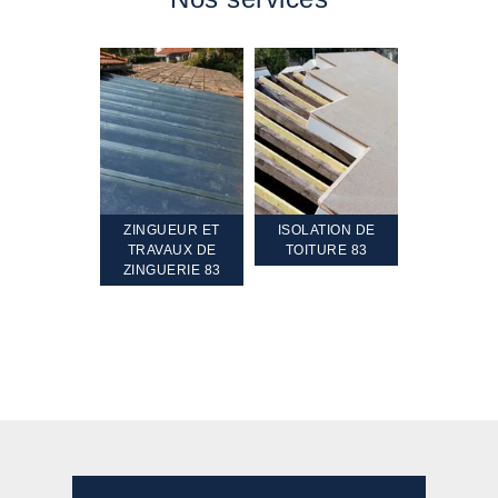
TEMENT ET
ZINGUEUR ET
ISOLATION DE
NETTOYA
GEMENT DE
TRAVAUX DE
TOITURE 83
RAVALEME
PENTE 83
ZINGUERIE 83
FAÇADE 8