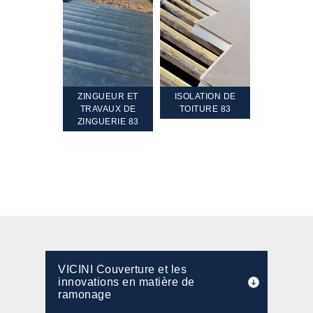
TEMENT ET
ZINGUEUR ET
ISOLATION DE
NETTOYA
GEMENT DE
TRAVAUX DE
TOITURE 83
RAVALEME
PENTE 83
ZINGUERIE 83
FAÇADE 8
VICINI Couverture et les
innovations en matière de
ramonage