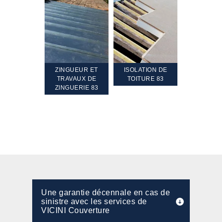
TEMENT ET
ZINGUEUR ET
ISOLATION DE
NETTOYA
GEMENT DE
TRAVAUX DE
TOITURE 83
RAVALEME
PENTE 83
ZINGUERIE 83
FAÇADE 8
Une garantie décennale en cas de
sinistre avec les services de
VICINI Couverture