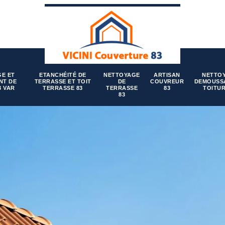
E ET
ETANCHÉITÉ DE
NETTOYAGE
ARTISAN
NETTO
NT DE
TERRASSE ET TOIT
DE
COUVREUR
DEMOUSS
3 VAR
TERRASSE 83
TERRASSE
83
TOITUR
83