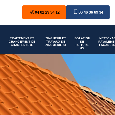
04 82 29 34 12
06 46 36 69 34
TRAITEMENT ET
ZINGUEUR ET
ISOLATION
NETTOYAG
CHANGEMENT DE
TRAVAUX DE
DE
RAVALEME
CHARPENTE 83
ZINGUERIE 83
TOITURE
FAÇADE 8
83