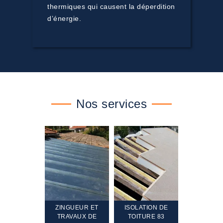
thermiques qui causent la déperdition
d’énergie.
Nos services
TEMENT ET
ZINGUEUR ET
ISOLATION DE
NETTOYA
GEMENT DE
TRAVAUX DE
TOITURE 83
RAVALEME