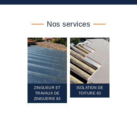
Nos services
TEMENT ET
ZINGUEUR ET
ISOLATION DE
NETTOYA
GEMENT DE
TRAVAUX DE
TOITURE 83
RAVALEME
PENTE 83
ZINGUERIE 83
FAÇADE 8