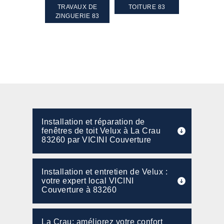
GEMENT DE
TRAVAUX DE
TOITURE 83
RAVALEME
PENTE 83
ZINGUERIE 83
FAÇADE 8
Installation et réparation de
fenêtres de toit Velux à La Crau
83260 par VICINI Couverture
Installation et entretien de Velux :
votre expert local VICINI
Couverture à 83260
La Crau: améliorez votre confort