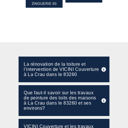
PENTE 83
ZINGUERIE 83
FAÇADE 8
La rénovation de la toiture et
l'intervention de VICINI Couverture
à La Crau dans le 83260
Que faut-il savoir sur les travaux
de peinture des toits des maisons
à La Crau dans le 83260 et ses
environs?
VICINI Couverture et les travaux