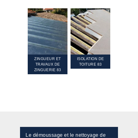
TEMENT ET
ZINGUEUR ET
ISOLATION DE
NETTOYA
GEMENT DE
TRAVAUX DE
TOITURE 83
RAVALEME
PENTE 83
ZINGUERIE 83
FAÇADE 8
Le démoussage et le nettoyage de