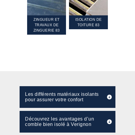
TEMENT ET
ZINGUEUR ET
ISOLATION DE
NETTOYA
GEMENT DE
TRAVAUX DE
TOITURE 83
RAVALEME
PENTE 83
ZINGUERIE 83
FAÇADE 8
Les différents matériaux isolants
pour assurer votre confort
Découvrez les avantages d’un
comble bien isolé à Verignon