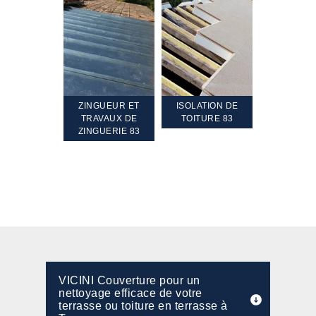
TEMENT ET
ZINGUEUR ET
ISOLATION DE
NETTOYA
GEMENT DE
TRAVAUX DE
TOITURE 83
RAVALEME
PENTE 83
ZINGUERIE 83
FAÇADE 8
VICINI Couverture pour un
nettoyage efficace de votre
terrasse ou toiture en terrasse à