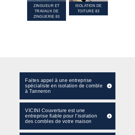
TEMENT ET
ZINGUEUR ET
ISOLATION DE
NETTOYA
GEMENT DE
TRAVAUX DE
TOITURE 83
RAVALEME
PENTE 83
ZINGUERIE 83
FAÇADE 8
Faites appel à une entreprise
spécialiste en isolation de comble
à Tanneron
VICINI Couverture est une
entreprise fiable pour l’isolation
des combles de votre maison