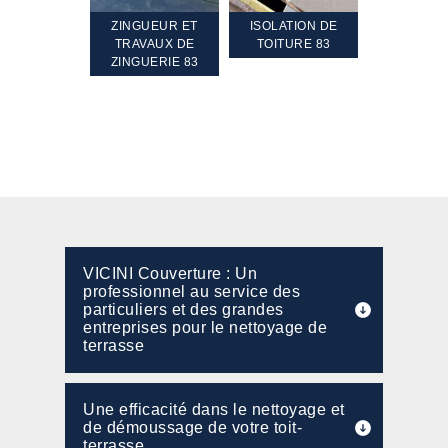
TEMENT ET
ZINGUEUR ET
ISOLATION DE
NETTOYA
GEMENT DE
TRAVAUX DE
TOITURE 83
RAVALEME
PENTE 83
ZINGUERIE 83
FAÇADE 8
VICINI Couverture : Un
professionnel au service des
particuliers et des grandes
entreprises pour le nettoyage de
terrasse
Une efficacité dans le nettoyage et
de démoussage de votre toit-
terrasse