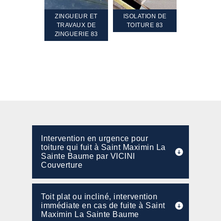
TEMENT ET
ZINGUEUR ET
ISOLATION DE
NETTOYA
GEMENT DE
TRAVAUX DE
TOITURE 83
RAVALEME
PENTE 83
ZINGUERIE 83
FAÇADE 8
Intervention en urgence pour
toiture qui fuit à Saint Maximin La
Sainte Baume par VICINI
Couverture
Toit plat ou incliné, intervention
immédiate en cas de fuite à Saint
Maximin La Sainte Baume