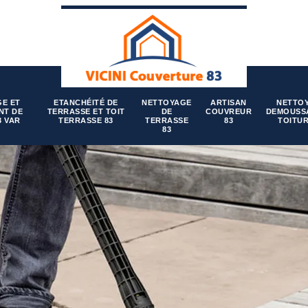
E ET
ETANCHÉITÉ DE
NETTOYAGE
ARTISAN
NETTO
NT DE
TERRASSE ET TOIT
DE
COUVREUR
DEMOUSS
3 VAR
TERRASSE 83
TERRASSE
83
TOITUR
83