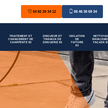
04 82 29 34 12
06 46 36 69 34
TRAITEMENT ET
ZINGUEUR ET
ISOLATION
NETTOYAG
CHANGEMENT DE
TRAVAUX DE
DE
RAVALEME
CHARPENTE 83
ZINGUERIE 83
TOITURE
FAÇADE 8
83