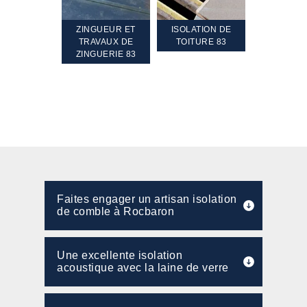
TEMENT ET
ZINGUEUR ET
ISOLATION DE
NETTOYA
GEMENT DE
TRAVAUX DE
TOITURE 83
RAVALEME
PENTE 83
ZINGUERIE 83
FAÇADE 8
Faites engager un artisan isolation
de comble à Rocbaron
Une excellente isolation
acoustique avec la laine de verre