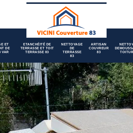
E ET
ETANCHÉITÉ DE
NETTOYAGE
ARTISAN
NETTO
NT DE
TERRASSE ET TOIT
DE
COUVREUR
DEMOUSS
3 VAR
TERRASSE 83
TERRASSE
83
TOITUR
83