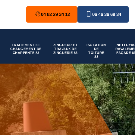
04 82 29 34 12
06 46 36 69 34
TRAITEMENT ET
ZINGUEUR ET
ISOLATION
NETTOYAG
CHANGEMENT DE
TRAVAUX DE
DE
RAVALEME
CHARPENTE 83
ZINGUERIE 83
TOITURE
FAÇADE 8
83