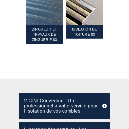
TEMENT ET
ZINGUEUR ET
ISOLATION DE
NETTOYA
GEMENT DE
TRAVAUX DE
TOITURE 83
RAVALEME
PENTE 83
ZINGUERIE 83
FAÇADE 8
VICINI Couverture : Un
professionnel à votre service pour
l’isolation de vos combles