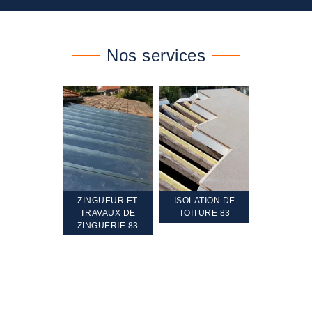
Nos services
TEMENT ET
ZINGUEUR ET
ISOLATION DE
NETTOYA
GEMENT DE
TRAVAUX DE
TOITURE 83
RAVALEME
PENTE 83
ZINGUERIE 83
FAÇADE 8