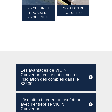
TEMENT ET
ZINGUEUR ET
ISOLATION DE
NETTOYA
GEMENT DE
TRAVAUX DE
TOITURE 83
RAVALEME
PENTE 83
ZINGUERIE 83
FAÇADE 8
Les avantages de VICINI
Couverture en ce qui concerne
l’isolation des combles dans le
83530
L’isolation intérieur ou extérieur
avec l’entreprise VICINI
Couverture